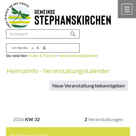
Zum Inhalt
,
zur Navigation
oder
zur Startseite
springen.
chließen
M
suchen
A
A
Schriftgröße
A
Sie sind hier:
Kultur & Freizeit
>
Veranstaltungskalender
Heimatinfo - Veranstaltungskalender