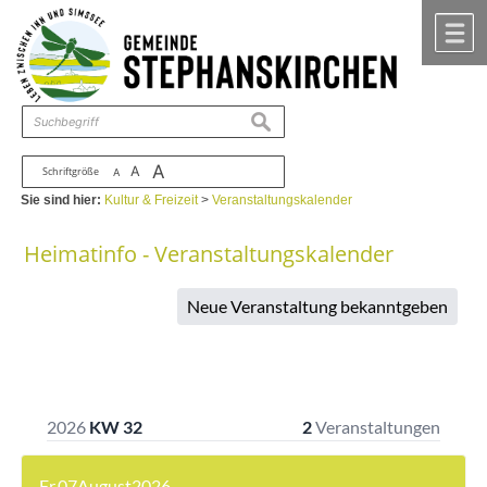
Zum Inhalt
,
zur Navigation
oder
zur Startseite
springen.
chließen
M
suchen
A
A
Schriftgröße
A
Sie sind hier:
Kultur & Freizeit
>
Veranstaltungskalender
Heimatinfo - Veranstaltungskalender