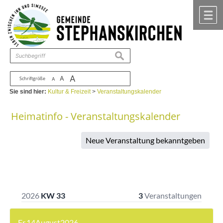
Zum Inhalt
,
zur Navigation
oder
zur Startseite
springen.
chließen
M
suchen
A
A
Schriftgröße
A
Sie sind hier:
Kultur & Freizeit
>
Veranstaltungskalender
Heimatinfo - Veranstaltungskalender