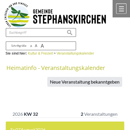
Zum Inhalt
,
zur Navigation
oder
zur Startseite
springen.
chließen
M
suchen
A
A
Schriftgröße
A
Sie sind hier:
Kultur & Freizeit
>
Veranstaltungskalender
Heimatinfo - Veranstaltungskalender