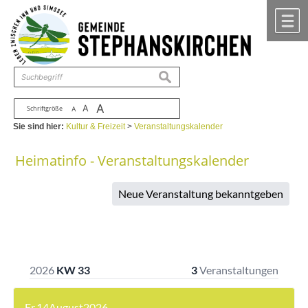
Zum Inhalt
,
zur Navigation
oder
zur Startseite
springen.
chließen
M
suchen
A
A
Schriftgröße
A
Sie sind hier:
Kultur & Freizeit
>
Veranstaltungskalender
Heimatinfo - Veranstaltungskalender