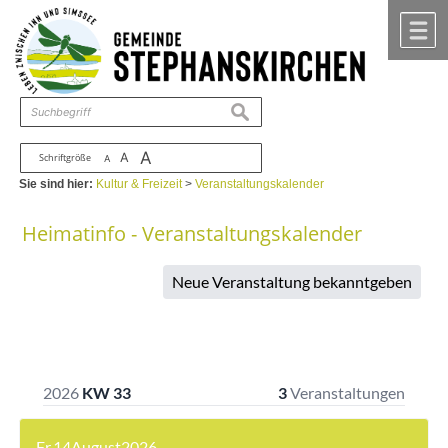
Zum Inhalt
,
zur Navigation
oder
zur Startseite
springen.
chließen
M
suchen
A
A
Schriftgröße
A
Sie sind hier:
Kultur & Freizeit
>
Veranstaltungskalender
Heimatinfo - Veranstaltungskalender