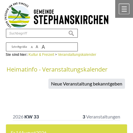
Zum Inhalt
,
zur Navigation
oder
zur Startseite
springen.
chließen
M
suchen
A
A
Schriftgröße
A
Sie sind hier:
Kultur & Freizeit
>
Veranstaltungskalender
Heimatinfo - Veranstaltungskalender