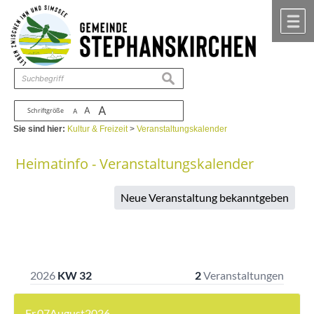
Zum Inhalt
,
zur Navigation
oder
zur Startseite
springen.
chließen
M
suchen
A
A
Schriftgröße
A
Sie sind hier:
Kultur & Freizeit
>
Veranstaltungskalender
Heimatinfo - Veranstaltungskalender