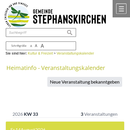
Zum Inhalt
,
zur Navigation
oder
zur Startseite
springen.
chließen
M
suchen
A
A
Schriftgröße
A
Sie sind hier:
Kultur & Freizeit
>
Veranstaltungskalender
Heimatinfo - Veranstaltungskalender