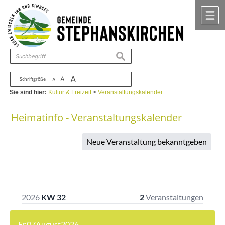
Zum Inhalt
,
zur Navigation
oder
zur Startseite
springen.
chließen
M
suchen
A
A
Schriftgröße
A
Sie sind hier:
Kultur & Freizeit
>
Veranstaltungskalender
Heimatinfo - Veranstaltungskalender