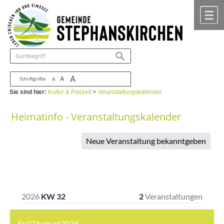
Zum Inhalt
,
zur Navigation
oder
zur Startseite
springen.
chließen
M
suchen
A
A
Schriftgröße
A
Sie sind hier:
Kultur & Freizeit
>
Veranstaltungskalender
Heimatinfo - Veranstaltungskalender