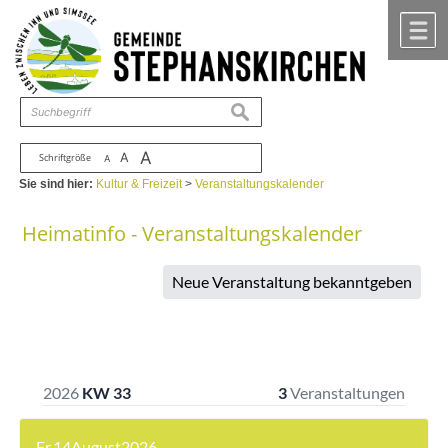
Zum Inhalt
,
zur Navigation
oder
zur Startseite
springen.
chließen
M
suchen
A
A
Schriftgröße
A
Sie sind hier:
Kultur & Freizeit
>
Veranstaltungskalender
Heimatinfo - Veranstaltungskalender