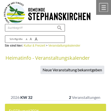
Zum Inhalt
,
zur Navigation
oder
zur Startseite
springen.
chließen
M
suchen
A
A
Schriftgröße
A
Sie sind hier:
Kultur & Freizeit
>
Veranstaltungskalender
Heimatinfo - Veranstaltungskalender