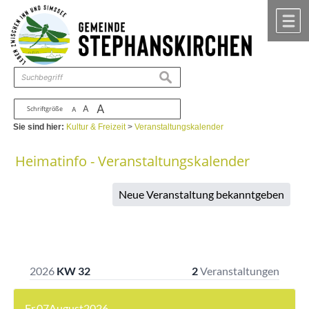
Zum Inhalt
,
zur Navigation
oder
zur Startseite
springen.
chließen
M
suchen
A
A
Schriftgröße
A
Sie sind hier:
Kultur & Freizeit
>
Veranstaltungskalender
Heimatinfo - Veranstaltungskalender