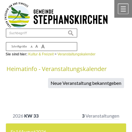
Zum Inhalt
,
zur Navigation
oder
zur Startseite
springen.
chließen
M
suchen
A
A
Schriftgröße
A
Sie sind hier:
Kultur & Freizeit
>
Veranstaltungskalender
Heimatinfo - Veranstaltungskalender