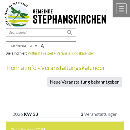
Zum Inhalt
,
zur Navigation
oder
zur Startseite
springen.
chließen
M
suchen
A
A
Schriftgröße
A
Sie sind hier:
Kultur & Freizeit
>
Veranstaltungskalender
Heimatinfo - Veranstaltungskalender