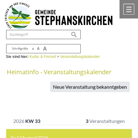
Zum Inhalt
,
zur Navigation
oder
zur Startseite
springen.
chließen
M
suchen
A
A
Schriftgröße
A
Sie sind hier:
Kultur & Freizeit
>
Veranstaltungskalender
Heimatinfo - Veranstaltungskalender