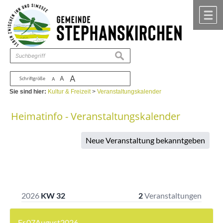
Zum Inhalt
,
zur Navigation
oder
zur Startseite
springen.
chließen
M
suchen
A
A
Schriftgröße
A
Sie sind hier:
Kultur & Freizeit
>
Veranstaltungskalender
Heimatinfo - Veranstaltungskalender