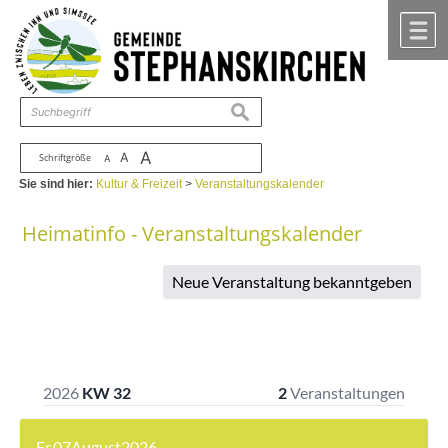
Zum Inhalt
,
zur Navigation
oder
zur Startseite
springen.
chließen
M
suchen
A
A
Schriftgröße
A
Sie sind hier:
Kultur & Freizeit
>
Veranstaltungskalender
Heimatinfo - Veranstaltungskalender