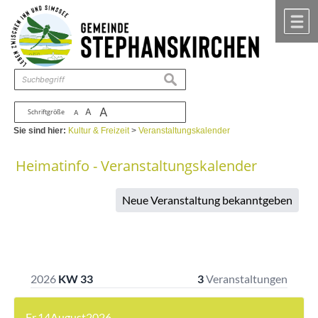
Zum Inhalt
,
zur Navigation
oder
zur Startseite
springen.
chließen
M
suchen
A
A
Schriftgröße
A
Sie sind hier:
Kultur & Freizeit
>
Veranstaltungskalender
Heimatinfo - Veranstaltungskalender