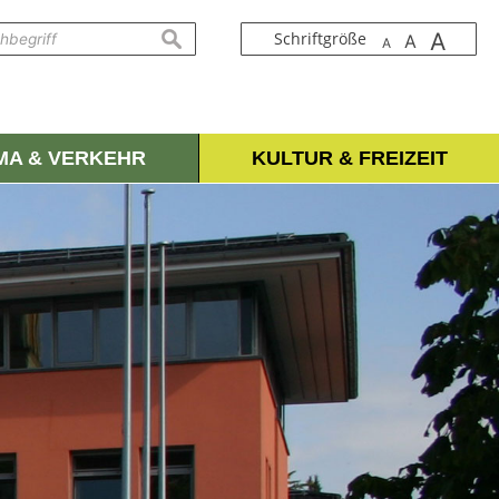
A
suchen
Schriftgröße
A
A
IMA & VERKEHR
KULTUR & FREIZEIT