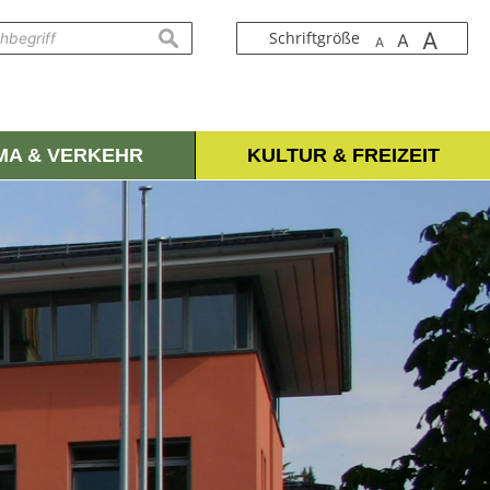
A
suchen
Schriftgröße
A
A
IMA & VERKEHR
KULTUR & FREIZEIT