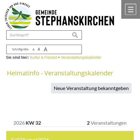
Zum Inhalt
,
zur Navigation
oder
zur Startseite
springen.
chließen
M
suchen
A
A
Schriftgröße
A
Sie sind hier:
Kultur & Freizeit
>
Veranstaltungskalender
Heimatinfo - Veranstaltungskalender