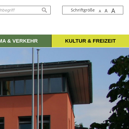
A
suchen
Schriftgröße
A
A
IMA & VERKEHR
KULTUR & FREIZEIT