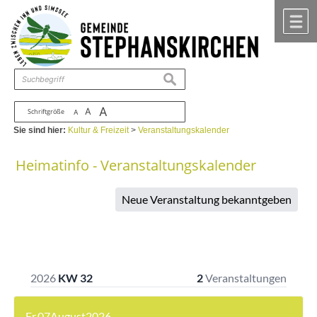
Zum Inhalt
,
zur Navigation
oder
zur Startseite
springen.
chließen
M
suchen
A
A
Schriftgröße
A
Sie sind hier:
Kultur & Freizeit
>
Veranstaltungskalender
Heimatinfo - Veranstaltungskalender