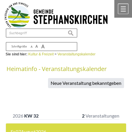
Zum Inhalt
,
zur Navigation
oder
zur Startseite
springen.
chließen
M
suchen
A
A
Schriftgröße
A
Sie sind hier:
Kultur & Freizeit
>
Veranstaltungskalender
Heimatinfo - Veranstaltungskalender