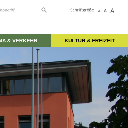
A
suchen
Schriftgröße
A
A
IMA & VERKEHR
KULTUR & FREIZEIT