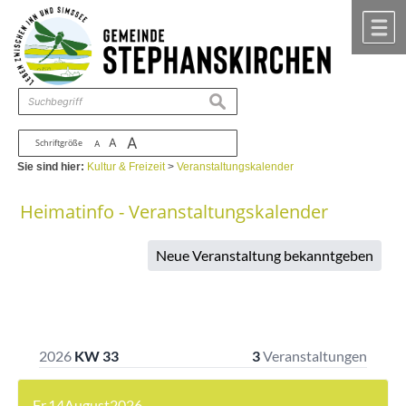
Zum Inhalt
,
zur Navigation
oder
zur Startseite
springen.
chließen
M
suchen
A
A
Schriftgröße
A
Sie sind hier:
Kultur & Freizeit
>
Veranstaltungskalender
Heimatinfo - Veranstaltungskalender