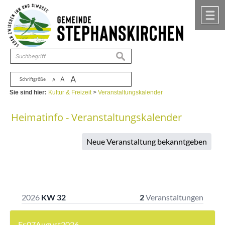
Zum Inhalt
,
zur Navigation
oder
zur Startseite
springen.
chließen
M
suchen
A
A
Schriftgröße
A
Sie sind hier:
Kultur & Freizeit
>
Veranstaltungskalender
Heimatinfo - Veranstaltungskalender