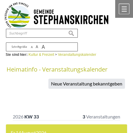
Zum Inhalt
,
zur Navigation
oder
zur Startseite
springen.
chließen
M
suchen
A
A
Schriftgröße
A
Sie sind hier:
Kultur & Freizeit
>
Veranstaltungskalender
Heimatinfo - Veranstaltungskalender