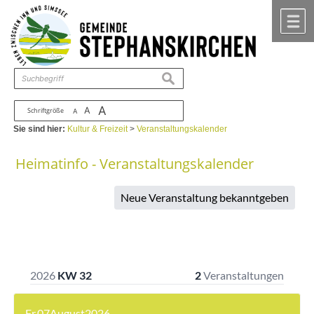
Zum Inhalt
,
zur Navigation
oder
zur Startseite
springen.
chließen
M
suchen
A
A
Schriftgröße
A
Sie sind hier:
Kultur & Freizeit
>
Veranstaltungskalender
Heimatinfo - Veranstaltungskalender