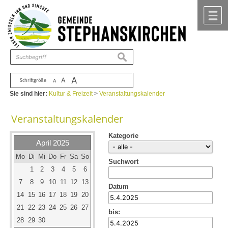
Zum Inhalt
,
zur Navigation
oder
zur Startseite
springen.
chließen
M
suchen
A
A
Schriftgröße
A
Sie sind hier:
Kultur & Freizeit
>
Veranstaltungskalender
Veranstaltungskalender
Kategorie
April 2025
Mo
Di
Mi
Do
Fr
Sa
So
Suchwort
1
2
3
4
5
6
7
8
9
10
11
12
13
Datum
14
15
16
17
18
19
20
21
22
23
24
25
26
27
bis:
28
29
30