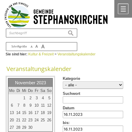
Zum Inhalt
,
zur Navigation
oder
zur Startseite
springen.
chließen
M
suchen
A
A
Schriftgröße
A
Sie sind hier:
Kultur & Freizeit
>
Veranstaltungskalender
Veranstaltungskalender
Kategorie
November 2023
Mo
Di
Mi
Do
Fr
Sa
So
Suchwort
1
2
3
4
5
6
7
8
9
10
11
12
Datum
13
14
15
16
17
18
19
20
21
22
23
24
25
26
bis:
27
28
29
30