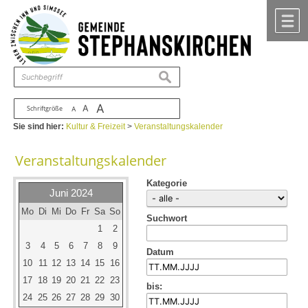
Zum Inhalt
,
zur Navigation
oder
zur Startseite
springen.
chließen
M
suchen
A
A
Schriftgröße
A
Sie sind hier:
Kultur & Freizeit
>
Veranstaltungskalender
Veranstaltungskalender
Kategorie
Juni 2024
Mo
Di
Mi
Do
Fr
Sa
So
Suchwort
1
2
3
4
5
6
7
8
9
Datum
10
11
12
13
14
15
16
17
18
19
20
21
22
23
bis:
24
25
26
27
28
29
30