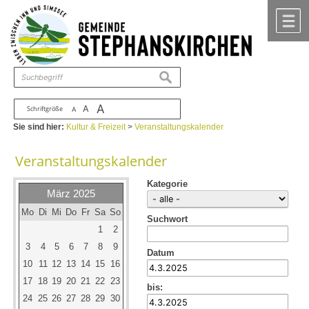
Zum Inhalt
,
zur Navigation
oder
zur Startseite
springen.
chließen
M
suchen
A
A
Schriftgröße
A
Sie sind hier:
Kultur & Freizeit
>
Veranstaltungskalender
Veranstaltungskalender
Kategorie
März 2025
Mo
Di
Mi
Do
Fr
Sa
So
Suchwort
1
2
3
4
5
6
7
8
9
Datum
10
11
12
13
14
15
16
17
18
19
20
21
22
23
bis:
24
25
26
27
28
29
30