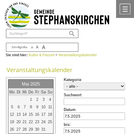
Zum Inhalt
,
zur Navigation
oder
zur Startseite
springen.
chließen
M
suchen
A
A
Schriftgröße
A
Sie sind hier:
Kultur & Freizeit
>
Veranstaltungskalender
Veranstaltungskalender
Kategorie
Mai 2025
Mo
Di
Mi
Do
Fr
Sa
So
Suchwort
1
2
3
4
5
6
7
8
9
10
11
Datum
12
13
14
15
16
17
18
19
20
21
22
23
24
25
bis:
26
27
28
29
30
31