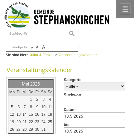
Zum Inhalt
,
zur Navigation
oder
zur Startseite
springen.
chließen
M
suchen
A
A
Schriftgröße
A
Sie sind hier:
Kultur & Freizeit
>
Veranstaltungskalender
Veranstaltungskalender
Kategorie
Mai 2025
Mo
Di
Mi
Do
Fr
Sa
So
Suchwort
1
2
3
4
5
6
7
8
9
10
11
Datum
12
13
14
15
16
17
18
19
20
21
22
23
24
25
bis:
26
27
28
29
30
31