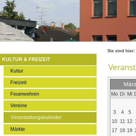
Sie sind hier:
KULTUR & FREIZEIT
Veranst
Kultur
Freizeit
März
Mo
Di
Mi
Feuerwehren
Vereine
3
4
5
Veranstaltungskalender
10
11
12
Märkte
17
18
19