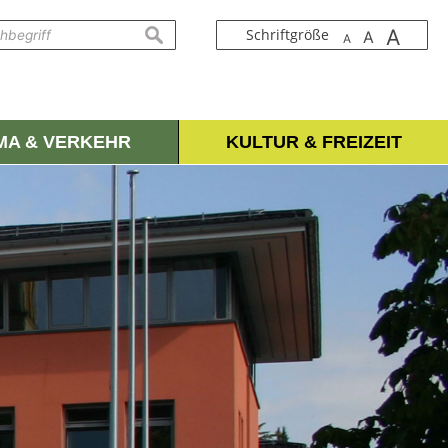
A
suchen
Schriftgröße
A
A
IMA & VERKEHR
KULTUR & FREIZEIT