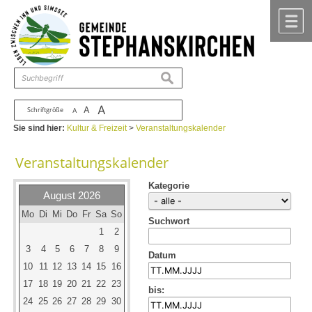
Zum Inhalt
,
zur Navigation
oder
zur Startseite
springen.
chließen
M
suchen
A
A
Schriftgröße
A
Sie sind hier:
Kultur & Freizeit
>
Veranstaltungskalender
Veranstaltungskalender
Kategorie
August 2026
Mo
Di
Mi
Do
Fr
Sa
So
Suchwort
1
2
3
4
5
6
7
8
9
Datum
10
11
12
13
14
15
16
17
18
19
20
21
22
23
bis:
24
25
26
27
28
29
30