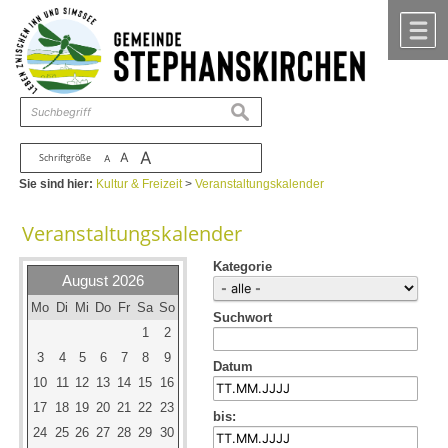
Zum Inhalt
,
zur Navigation
oder
zur Startseite
springen.
chließen
M
suchen
A
A
Schriftgröße
A
Sie sind hier:
Kultur & Freizeit
>
Veranstaltungskalender
Veranstaltungskalender
Kategorie
August 2026
Mo
Di
Mi
Do
Fr
Sa
So
Suchwort
1
2
3
4
5
6
7
8
9
Datum
10
11
12
13
14
15
16
17
18
19
20
21
22
23
bis:
24
25
26
27
28
29
30