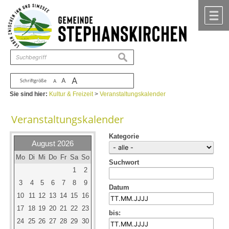
Zum Inhalt
,
zur Navigation
oder
zur Startseite
springen.
chließen
M
suchen
A
A
Schriftgröße
A
Sie sind hier:
Kultur & Freizeit
>
Veranstaltungskalender
Veranstaltungskalender
Kategorie
August 2026
Mo
Di
Mi
Do
Fr
Sa
So
Suchwort
1
2
3
4
5
6
7
8
9
Datum
10
11
12
13
14
15
16
17
18
19
20
21
22
23
bis:
24
25
26
27
28
29
30