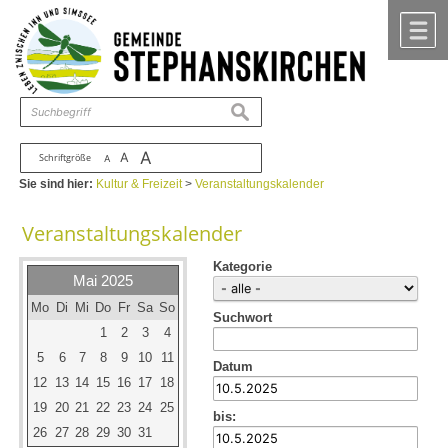
Zum Inhalt
,
zur Navigation
oder
zur Startseite
springen.
chließen
M
suchen
A
A
Schriftgröße
A
Sie sind hier:
Kultur & Freizeit
>
Veranstaltungskalender
Veranstaltungskalender
Kategorie
Mai 2025
Mo
Di
Mi
Do
Fr
Sa
So
Suchwort
1
2
3
4
5
6
7
8
9
10
11
Datum
12
13
14
15
16
17
18
19
20
21
22
23
24
25
bis:
26
27
28
29
30
31