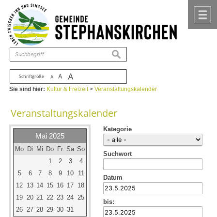
Zum Inhalt
,
zur Navigation
oder
zur Startseite
springen.
chließen
M
suchen
A
A
Schriftgröße
A
Sie sind hier:
Kultur & Freizeit
>
Veranstaltungskalender
Veranstaltungskalender
Kategorie
Mai 2025
Mo
Di
Mi
Do
Fr
Sa
So
Suchwort
1
2
3
4
5
6
7
8
9
10
11
Datum
12
13
14
15
16
17
18
19
20
21
22
23
24
25
bis:
26
27
28
29
30
31