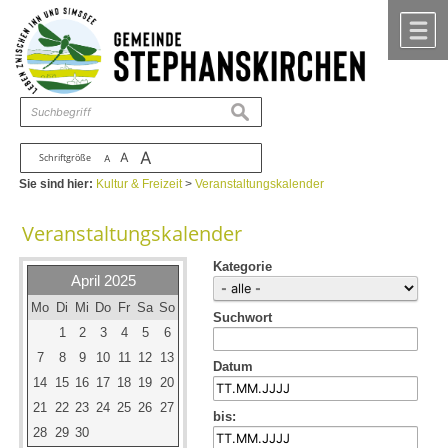
Zum Inhalt
,
zur Navigation
oder
zur Startseite
springen.
chließen
M
suchen
A
A
Schriftgröße
A
Sie sind hier:
Kultur & Freizeit
>
Veranstaltungskalender
Veranstaltungskalender
Kategorie
April 2025
Mo
Di
Mi
Do
Fr
Sa
So
Suchwort
1
2
3
4
5
6
7
8
9
10
11
12
13
Datum
14
15
16
17
18
19
20
21
22
23
24
25
26
27
bis:
28
29
30