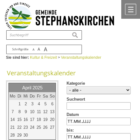
Zum Inhalt
,
zur Navigation
oder
zur Startseite
springen.
chließen
M
suchen
A
A
Schriftgröße
A
Sie sind hier:
Kultur & Freizeit
>
Veranstaltungskalender
Veranstaltungskalender
Kategorie
April 2025
Mo
Di
Mi
Do
Fr
Sa
So
Suchwort
1
2
3
4
5
6
7
8
9
10
11
12
13
Datum
14
15
16
17
18
19
20
21
22
23
24
25
26
27
bis:
28
29
30