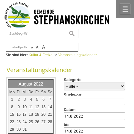
Zum Inhalt
,
zur Navigation
oder
zur Startseite
springen.
chließen
M
suchen
A
A
Schriftgröße
A
Sie sind hier:
Kultur & Freizeit
>
Veranstaltungskalender
Veranstaltungskalender
Kategorie
August 2022
Mo
Di
Mi
Do
Fr
Sa
So
Suchwort
1
2
3
4
5
6
7
8
9
10
11
12
13
14
Datum
15
16
17
18
19
20
21
22
23
24
25
26
27
28
bis:
29
30
31