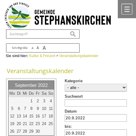
Zum Inhalt
,
zur Navigation
oder
zur Startseite
springen.
chließen
M
suchen
A
A
Schriftgröße
A
Sie sind hier:
Kultur & Freizeit
>
Veranstaltungskalender
Veranstaltungskalender
Kategorie
September 2022
Mo
Di
Mi
Do
Fr
Sa
So
Suchwort
1
2
3
4
5
6
7
8
9
10
11
Datum
12
13
14
15
16
17
18
19
20
21
22
23
24
25
bis:
26
27
28
29
30