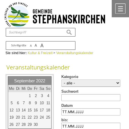
Zum Inhalt
,
zur Navigation
oder
zur Startseite
springen.
chließen
M
suchen
A
A
Schriftgröße
A
Sie sind hier:
Kultur & Freizeit
>
Veranstaltungskalender
Veranstaltungskalender
Kategorie
September 2022
Mo
Di
Mi
Do
Fr
Sa
So
Suchwort
1
2
3
4
5
6
7
8
9
10
11
Datum
12
13
14
15
16
17
18
19
20
21
22
23
24
25
bis:
26
27
28
29
30