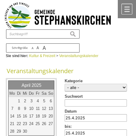
Zum Inhalt
,
zur Navigation
oder
zur Startseite
springen.
chließen
M
suchen
A
A
Schriftgröße
A
Sie sind hier:
Kultur & Freizeit
>
Veranstaltungskalender
Veranstaltungskalender
Kategorie
April 2025
Mo
Di
Mi
Do
Fr
Sa
So
Suchwort
1
2
3
4
5
6
7
8
9
10
11
12
13
Datum
14
15
16
17
18
19
20
21
22
23
24
25
26
27
bis:
28
29
30