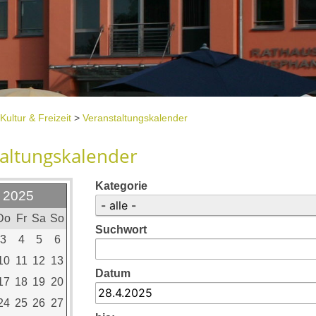
Kultur & Freizeit
>
Veranstaltungskalender
altungskalender
Kategorie
l 2025
Do
Fr
Sa
So
Suchwort
3
4
5
6
10
11
12
13
Datum
17
18
19
20
24
25
26
27