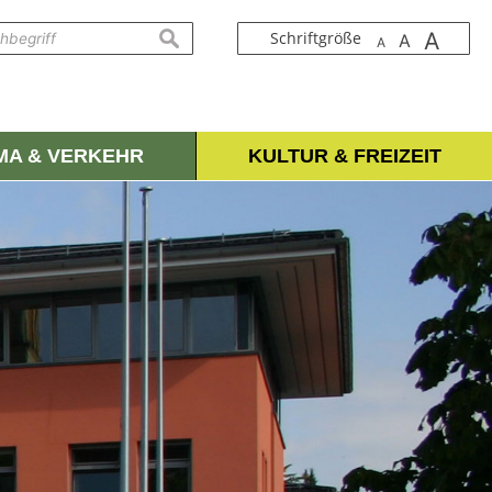
A
suchen
Schriftgröße
A
A
IMA & VERKEHR
KULTUR & FREIZEIT