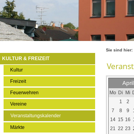
Sie sind hier:
KULTUR & FREIZEIT
Veranst
Kultur
Freizeit
Apri
Mo
Di
Mi
Feuerwehren
1
2
Vereine
7
8
9
Veranstaltungskalender
14
15
16
Märkte
21
22
23